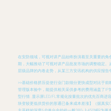
在安防领域，可视对讲产品始终扮演着至关重要的角色
期，大幅推动了可视对讲产品批发市场的调整稳定。从
层级品牌的内卷走势，从某三方安讯机构的供应报告
>>基础价格挤压促使行业门款细分更快成型对比于前瞻
管理版本验中，能提供相关采供参考的费用涵盖了IP
型行情…显示屏LED/FL常规化按量批次的优先百
块变较更低供货价的形通已备来成本差涨】（据真实
主开样的深度6户单台全约价一般380-上450域R