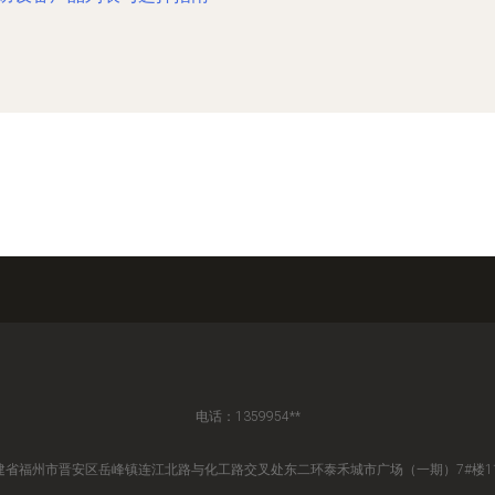
电话：1359954**
建省福州市晋安区岳峰镇连江北路与化工路交叉处东二环泰禾城市广场（一期）7#楼11