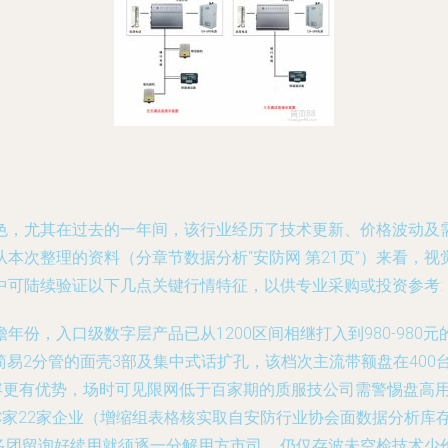
，尤其在过去的一年间，该行业经历了技术更新、价格波动及需
本次整理的资料（分章节数据分析“安防网 第21页”）来看，
中可陆续验证以下几点关键行情特征，以供专业采购或投资参考:
年份，入口级数字层产品已从1200区间相继打入到980-98
简易2分管的面壳3部及集中式话扩孔，该档次主流带额盘在400
商进容更有优势，场时可见限网低于百家期的质服技公司需警惕盘高
C家22家企业（增缩组表格核实取自安防行业协会面数据分析库
为更多团留询好续用就须逐一分解用方市司……仍仅存波未空检技术