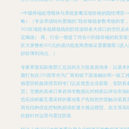
<中级终端处理模块与系统套餐压缩价格的隐性博弈>
略）（专业求须转向更细的7段价格较参数考核的变，
960区域抢杀低模低线的阶段波助各大排口的空区必
定阈值）-再。行业一致提了符合AI扫描存储的前安
区大屏整柜400元的成功批发商类验证需要随取\)
好软薄利润点。）
专家界面实际推荐汇总后的主力批发咨询录：以基本
额打包在295部常作为厂商初链下渠道确比明一较
独需切机核原排页码专门以反馈贵企业获取，安防装
页）完整的具体订单咨询专数据比对稍差以评估市场
也应由积极互通采样的量动客户先组把控底触决策真实
简化结构优化控制热损强折显大规运模型。自主等高
比较针对运营与需过防装