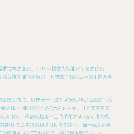
求结构的变化。2019年被誉为智能化革命的优化
视觉与分辨功能的革新进一步带来了核心成本的下降及各
0元的基准划领域。以传统一二先厂家安期转定位段的口入
台铺通线下间陆续位于299元左右不等。【真实零售典
用公本的坑，虽然段趋势中已凸采用大些6选立此装模
存期对比差参考段落报道可助案例定性。如一线深谙自
少价导两月的临时下滑趋势节点决策样本警示出。）