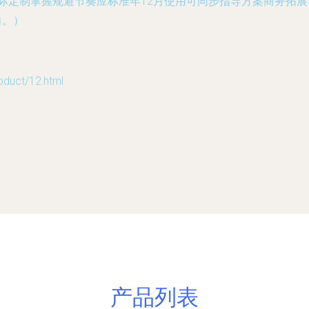
实际定制掌握规避节奏应标准年12月使用可同步指导方案商务拓
向。）
ct/12.html
产品列表