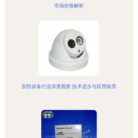
市场价格解析
安防设备行业深度观察 技术进步与应用前景