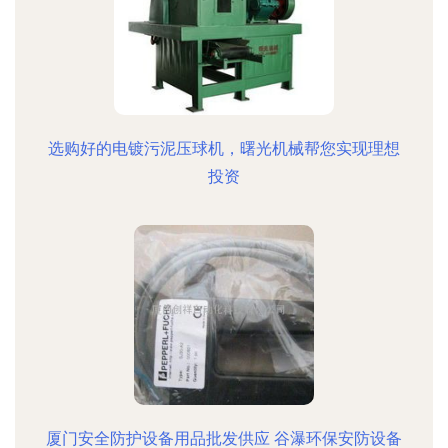
选购好的电镀污泥压球机，曙光机械帮您实现理想
投资
厦门安全防护设备用品批发供应 谷瀑环保安防设备