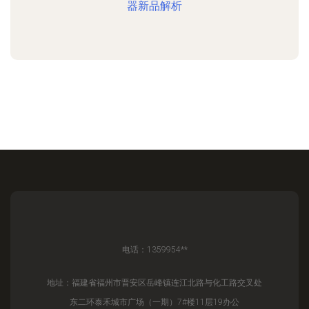
器新品解析
电话：1359954**
地址：福建省福州市晋安区岳峰镇连江北路与化工路交叉处
东二环泰禾城市广场（一期）7#楼11层19办公